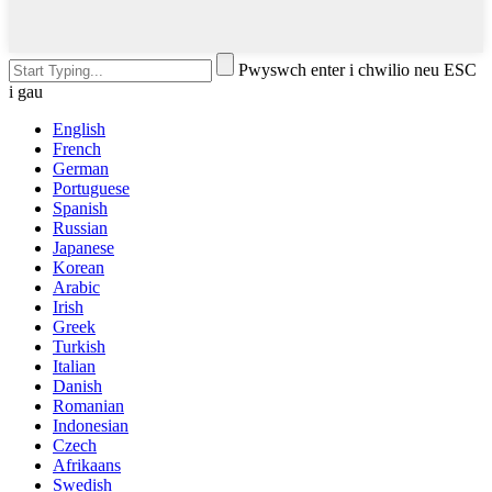
Pwyswch enter i chwilio neu ESC
i gau
English
French
German
Portuguese
Spanish
Russian
Japanese
Korean
Arabic
Irish
Greek
Turkish
Italian
Danish
Romanian
Indonesian
Czech
Afrikaans
Swedish