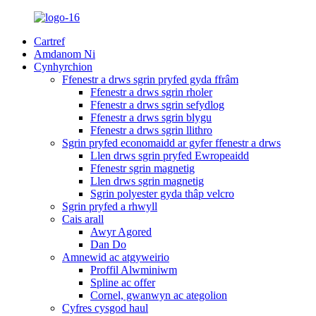
Cartref
Amdanom Ni
Cynhyrchion
Ffenestr a drws sgrin pryfed gyda ffrâm
Ffenestr a drws sgrin rholer
Ffenestr a drws sgrin sefydlog
Ffenestr a drws sgrin blygu
Ffenestr a drws sgrin llithro
Sgrin pryfed economaidd ar gyfer ffenestr a drws
Llen drws sgrin pryfed Ewropeaidd
Ffenestr sgrin magnetig
Llen drws sgrin magnetig
Sgrin polyester gyda thâp velcro
Sgrin pryfed a rhwyll
Cais arall
Awyr Agored
Dan Do
Amnewid ac atgyweirio
Proffil Alwminiwm
Spline ac offer
Cornel, gwanwyn ac ategolion
Cyfres cysgod haul