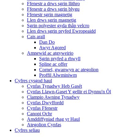
Ffenestr a drws sgrin llithro
Ffenestr a drws sgrin blygu
Ffenestr sgrin magnetig
Llen drws sgrin magnetig
Sgrin polyester gyda thâp velcro
Llen drws sgrin pryfed Ewropeaidd
Cais arall
Dan Do
Awyr Agored
Amnewid ac atgyweirio
Sgrin pryfed a rhwyll
Spline ac offer
Cornel, gwanwyn ac ategolion
Proffil Alwminiwm
Cyfres cysgod haul
Cynfas Tynadwy Heb Gasét
Cynfas Llawn-Gaset Y gellir ei Dynnu'n Ôl
Clampio Awning Tynadwy
Cynfas Dwyffordd
Cynfas Ffenestr
Canopi Ochr
Amddiffyniad rhag yr Haul
Ategolion Cynfas
Cyfres seliau