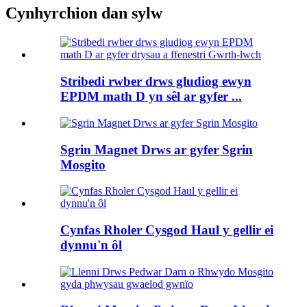
Cynhyrchion dan sylw
Stribedi rwber drws gludiog ewyn
EPDM math D yn sêl ar gyfer ...
Sgrin Magnet Drws ar gyfer Sgrin
Mosgito
Cynfas Rholer Cysgod Haul y gellir ei
dynnu'n ôl