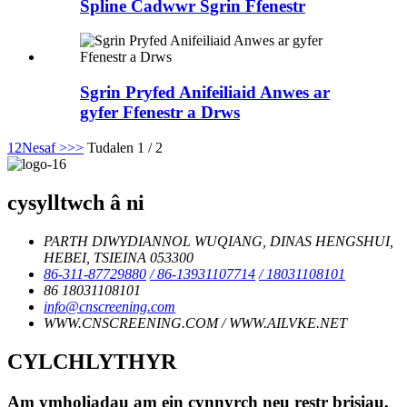
Spline Cadwwr Sgrin Ffenestr
Sgrin Pryfed Anifeiliaid Anwes ar
gyfer Ffenestr a Drws
1
2
Nesaf >
>>
Tudalen 1 / 2
cysylltwch â ni
PARTH DIWYDIANNOL WUQIANG, DINAS HENGSHUI,
HEBEI, TSIEINA 053300
86-311-87729880
/ 86-13931107714
/ 18031108101
86 18031108101
info@cnscreening.com
WWW.CNSCREENING.COM / WWW.AILVKE.NET
CYLCHLYTHYR
Am ymholiadau am ein cynnyrch neu restr brisiau,