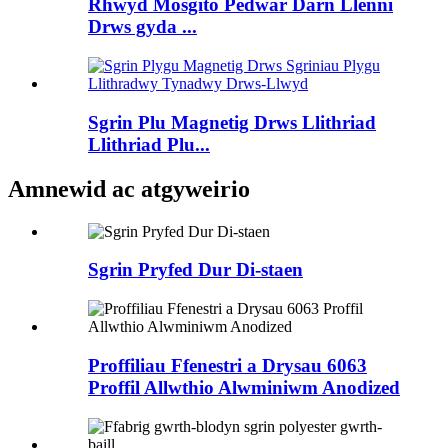
Rhwyd ​​Mosgito Pedwar Darn Llenni
Drws gyda ...
Sgrin Plu Magnetig Drws Llithriad
Llithriad Plu...
Amnewid ac atgyweirio
Sgrin Pryfed Dur Di-staen
Proffiliau Ffenestri a Drysau 6063
Proffil Allwthio Alwminiwm Anodized