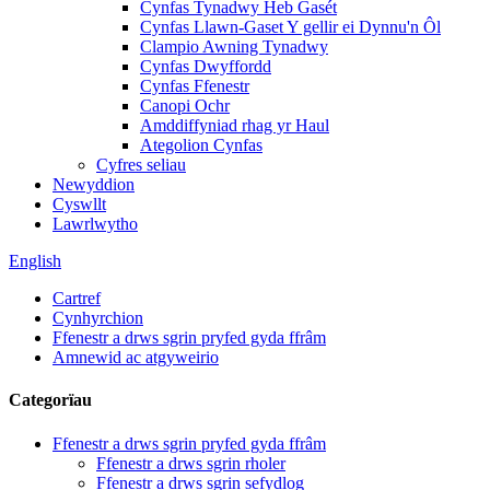
Cynfas Tynadwy Heb Gasét
Cynfas Llawn-Gaset Y gellir ei Dynnu'n Ôl
Clampio Awning Tynadwy
Cynfas Dwyffordd
Cynfas Ffenestr
Canopi Ochr
Amddiffyniad rhag yr Haul
Ategolion Cynfas
Cyfres seliau
Newyddion
Cyswllt
Lawrlwytho
English
Cartref
Cynhyrchion
Ffenestr a drws sgrin pryfed gyda ffrâm
Amnewid ac atgyweirio
Categorïau
Ffenestr a drws sgrin pryfed gyda ffrâm
Ffenestr a drws sgrin rholer
Ffenestr a drws sgrin sefydlog