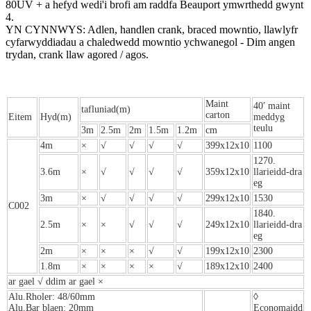
80UV + a hefyd wedi'i brofi am raddfa Beauport ymwrthedd gwynt
4.
YN CYNNWYS: Adlen, handlen crank, braced mowntio, llawlyfr
cyfarwyddiadau a chaledwedd mowntio ychwanegol - Dim angen
trydan, crank llaw agored / agos.
Maint
40′ maint
tafluniad(m)
carton
Eitem
Hyd(m)
meddyg
teulu
3m
2.5m
2m
1.5m
1.2m
cm
4m
×
√
√
√
√
399x12x10
1100
1270.
3.6m
×
√
√
√
√
359x12x10
llarieidd-dra
eg
3m
×
√
√
√
√
299x12x10
1530
C002
1840.
2.5m
×
×
√
√
√
249x12x10
llarieidd-dra
eg
2m
×
×
×
√
√
199x12x10
2300
1.8m
×
×
×
×
√
189x12x10
2400
ar gael √ ddim ar gael ×
Alu.Rholer: 48/60mm
◊
Alu.Bar blaen: 20mm
Economaidd