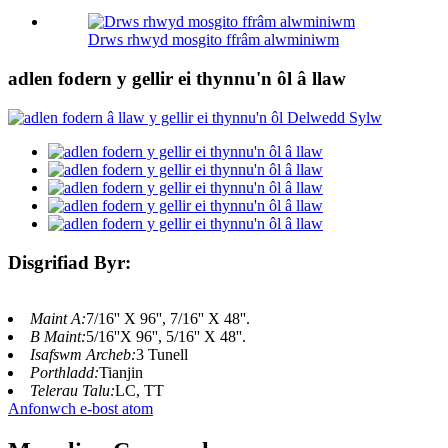
Drws rhwyd ​​mosgito ffrâm alwminiwm
adlen fodern y gellir ei thynnu'n ôl â llaw
Disgrifiad Byr:
Maint A:
7/16'' X 96'', 7/16'' X 48''.
B Maint:
5/16''X 96'', 5/16'' X 48''.
Isafswm Archeb:
3 Tunell
Porthladd:
Tianjin
Telerau Talu:
LC, TT
Anfonwch e-bost atom