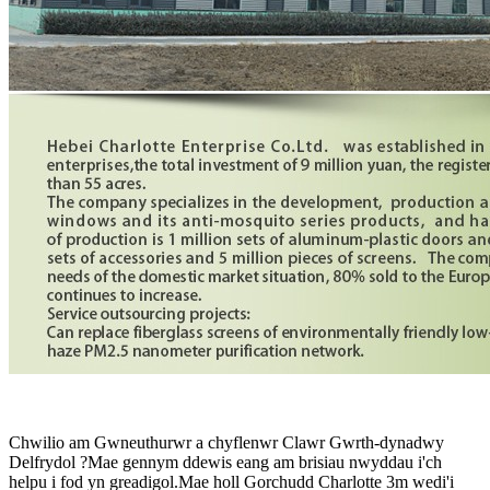
Chwilio am Gwneuthurwr a chyflenwr Clawr Gwrth-dynadwy
Delfrydol ?Mae gennym ddewis eang am brisiau nwyddau i'ch
helpu i fod yn greadigol.Mae holl Gorchudd Charlotte 3m wedi'i