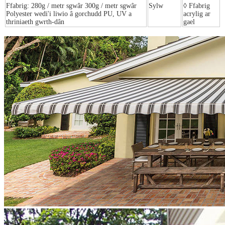
Ffabrig: 280g / metr sgwâr 300g / metr sgwâr
Sylw
◊ Ffabrig
Polyester wedi'i liwio â gorchudd PU, UV a
acrylig ar
thriniaeth gwrth-dân
gael