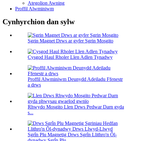
Ategolion Awning
Proffil Alwminiwm
Cynhyrchion dan sylw
Sgrin Magnet Drws ar gyfer Sgrin Mosgito
Cysgod Haul Rholer Llen Adlen Tynadwy
Proffil Alwminiwm Deunydd Adeiladu Ffenestr
a drws
Rhwydo Mosgito Llen Drws Pedwar Darn gyda
s...
Sgrîn Plu Magnetig Drws Sgrîn Llithro'n Ôl-
dynadwy Sgrîn Plu...