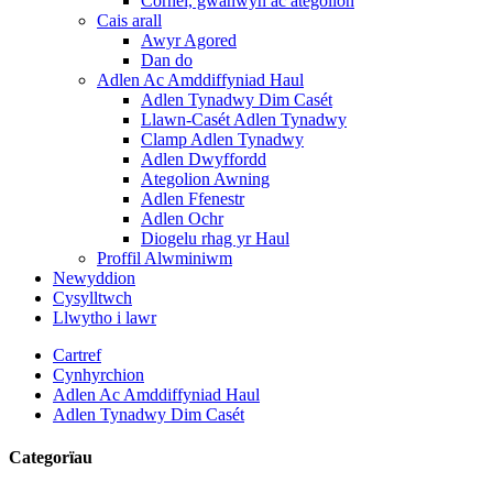
Cornel, gwanwyn ac ategolion
Cais arall
Awyr Agored
Dan do
Adlen Ac Amddiffyniad Haul
Adlen Tynadwy Dim Casét
Llawn-Casét Adlen Tynadwy
Clamp Adlen Tynadwy
Adlen Dwyffordd
Ategolion Awning
Adlen Ffenestr
Adlen Ochr
Diogelu rhag yr Haul
Proffil Alwminiwm
Newyddion
Cysylltwch
Llwytho i lawr
Cartref
Cynhyrchion
Adlen Ac Amddiffyniad Haul
Adlen Tynadwy Dim Casét
Categorïau