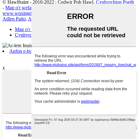
© Hawlfraint - 2010-2022 : Cedwir Pob Hawl.
Cynhyrchion Poeth
-
Map o'r wefan
-
www.hbcharlotteawning.com
-
www.wqxingdou.com
Adlen Patio
,
Adlen Tynadwy
,
adlen
,
Map o'r wefan.xml
Cynhyrchion Poeth
Anfon e-bost
WeChat
x