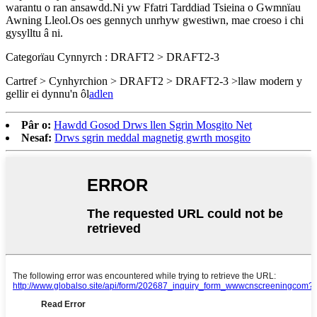
warantu o ran ansawdd.Ni yw Ffatri Tarddiad Tsieina o Gwmnïau
Awning Lleol.Os oes gennych unrhyw gwestiwn, mae croeso i chi
gysylltu â ni.
Categorïau Cynnyrch : DRAFT2 > DRAFT2-3
Cartref > Cynhyrchion > DRAFT2 > DRAFT2-3 >
llaw modern y
gellir ei dynnu'n ôl
adlen
Pâr o:
Hawdd Gosod Drws llen Sgrin Mosgito Net
Nesaf:
Drws sgrin meddal magnetig gwrth mosgito