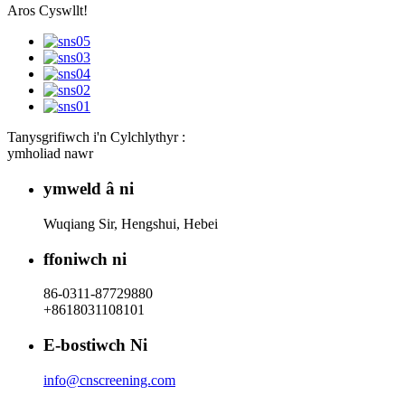
Aros Cyswllt!
Tanysgrifiwch i'n Cylchlythyr :
ymholiad nawr
ymweld â ni
Wuqiang Sir, Hengshui, Hebei
ffoniwch ni
86-0311-87729880
+8618031108101
E-bostiwch Ni
info@cnscreening.com