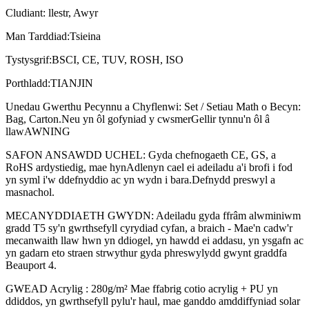
Cludiant
: llestr
, Awyr
Man Tarddiad
:
Tsieina
Tystysgrif
:
BSCI, CE, TUV, ROSH, ISO
Porthladd
:
TIANJIN
Unedau Gwerthu Pecynnu a Chyflenwi: Set / Setiau Math o Becyn:
Bag, Carton.Neu yn ôl gofyniad y cwsmer
Gellir tynnu'n ôl â
llaw
AWNING
SAFON ANSAWDD UCHEL: Gyda chefnogaeth CE, GS, a
RoHS ardystiedig, mae hyn
Adlen
yn cael ei adeiladu a'i brofi i fod
yn syml i'w ddefnyddio ac yn wydn i bara.Defnydd preswyl a
masnachol.
MECANYDDIAETH GWYDN: Adeiladu gyda ffrâm alwminiwm
gradd T5 sy'n gwrthsefyll cyrydiad cyfan, a braich - Mae'n cadw'r
mecanwaith llaw hwn yn ddiogel, yn hawdd ei addasu, yn ysgafn ac
yn gadarn eto straen strwythur gyda phreswylydd gwynt graddfa
Beauport 4.
GWEAD Acrylig : 280g/m² Mae ffabrig cotio acrylig + PU yn
ddiddos, yn gwrthsefyll pylu'r haul, mae ganddo amddiffyniad solar