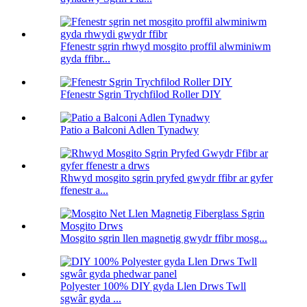
Ffenestr sgrin rhwyd ​​mosgito proffil alwminiwm
gyda ffibr...
Ffenestr Sgrin Trychfilod Roller DIY
Patio a Balconi Adlen Tynadwy
Rhwyd mosgito sgrin pryfed gwydr ffibr ar gyfer
ffenestr a...
Mosgito sgrin llen magnetig gwydr ffibr mosg...
Polyester 100% DIY gyda Llen Drws Twll
sgwâr gyda ...