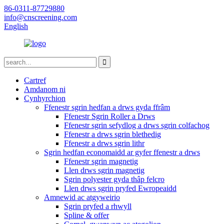
86-0311-87729880
info@cnscreening.com
English
Cartref
Amdanom ni
Cynhyrchion
Ffenestr sgrin hedfan a drws gyda ffrâm
Ffenestr Sgrin Roller a Drws
Ffenestr sgrin sefydlog a drws sgrin colfachog
Ffenestr a drws sgrin blethedig
Ffenestr a drws sgrin lithr
Sgrin hedfan economaidd ar gyfer ffenestr a drws
Ffenestr sgrin magnetig
Llen drws sgrin magnetig
Sgrin polyester gyda thâp felcro
Llen drws sgrin pryfed Ewropeaidd
Amnewid ac atgyweirio
Sgrin pryfed a rhwyll
Spline & offer