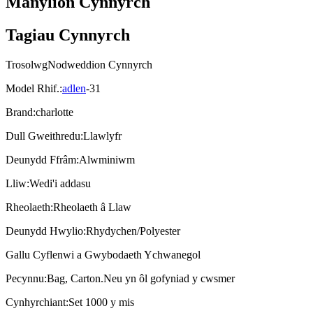
Manylion Cynnyrch
Tagiau Cynnyrch
Trosolwg
Nodweddion Cynnyrch
Model Rhif.
:
adlen
-31
Brand
:
charlotte
Dull Gweithredu
:
Llawlyfr
Deunydd Ffrâm
:
Alwminiwm
Lliw
:
Wedi'i addasu
Rheolaeth
:
Rheolaeth â Llaw
Deunydd Hwylio
:
Rhydychen/Polyester
Gallu Cyflenwi a Gwybodaeth Ychwanegol
Pecynnu
:
Bag, Carton.Neu yn ôl gofyniad y cwsmer
Cynhyrchiant
:
Set 1000 y mis