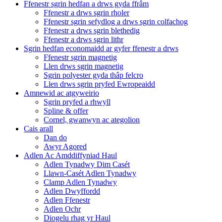
Ffenestr sgrin hedfan a drws gyda ffrâm
Ffenestr a drws sgrin rholer
Ffenestr sgrin sefydlog a drws sgrin colfachog
Ffenestr a drws sgrin blethedig
Ffenestr a drws sgrin lithr
Sgrin hedfan economaidd ar gyfer ffenestr a drws
Ffenestr sgrin magnetig
Llen drws sgrin magnetig
Sgrin polyester gyda thâp felcro
Llen drws sgrin pryfed Ewropeaidd
Amnewid ac atgyweirio
Sgrin pryfed a rhwyll
Spline & offer
Cornel, gwanwyn ac ategolion
Cais arall
Dan do
Awyr Agored
Adlen Ac Amddiffyniad Haul
Adlen Tynadwy Dim Casét
Llawn-Casét Adlen Tynadwy
Clamp Adlen Tynadwy
Adlen Dwyffordd
Adlen Ffenestr
Adlen Ochr
Diogelu rhag yr Haul